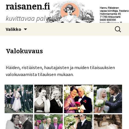
raisanen.fi
kuvittavaa palvelua
Siirry
Haku:
Valikko
sisältöön
Valokuvaus
Häiden, ristiäisten, hautajaisten ja muiden tilaisuuksien
valokuvaamista tilauksen mukaan.