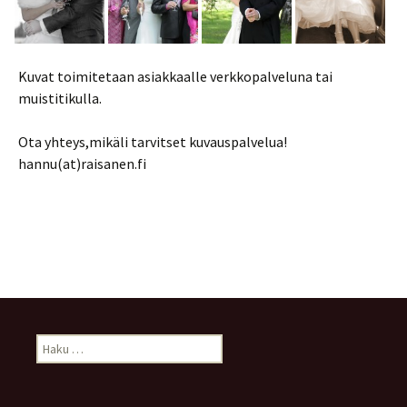
Kuvat toimitetaan asiakkaalle verkkopalveluna tai
muistitikulla.
Ota yhteys,mikäli tarvitset kuvauspalvelua!
hannu(at)raisanen.fi
H
a
k
u